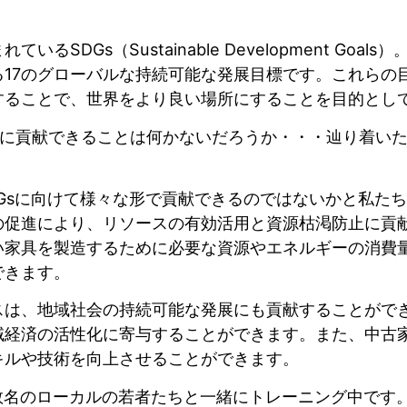
るSDGs（Sustainable Development Goal
る17のグローバルな持続可能な発展目標です。これらの
することで、世界をより良い場所にすることを目的とし
の取り組みに貢献できることは何かないだろうか・・・辿り着
Gsに向けて様々な形で貢献できるのではないかと私た
の促進により、リソースの有効活用と資源枯渇防止に貢
い家具を製造するために必要な資源やエネルギーの消費
できます。
スは、地域社会の持続可能な発展にも貢献することがで
域経済の活性化に寄与することができます。また、中古
キルや技術を向上させることができます。
. では数名のローカルの若者たちと一緒にトレーニング中