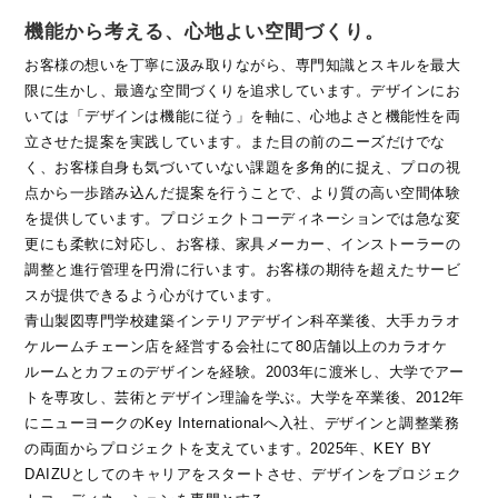
機能から考える、心地よい空間づくり。
お客様の想いを丁寧に汲み取りながら、専門知識とスキルを最大
限に生かし、最適な空間づくりを追求しています。デザインにお
いては「デザインは機能に従う」を軸に、心地よさと機能性を両
立させた提案を実践しています。また目の前のニーズだけでな
く、お客様自身も気づいていない課題を多角的に捉え、プロの視
点から一歩踏み込んだ提案を行うことで、より質の高い空間体験
を提供しています。プロジェクトコーディネーションでは急な変
更にも柔軟に対応し、お客様、家具メーカー、インストーラーの
調整と進行管理を円滑に行います。お客様の期待を超えたサービ
スが提供できるよう心がけています。
青山製図専門学校建築インテリアデザイン科卒業後、大手カラオ
ケルームチェーン店を経営する会社にて80店舗以上のカラオケ
ルームとカフェのデザインを経験。2003年に渡米し、大学でアー
トを専攻し、芸術とデザイン理論を学ぶ。大学を卒業後、2012年
にニューヨークのKey Internationalへ入社、デザインと調整業務
の両面からプロジェクトを支えています。2025年、KEY BY
DAIZUとしてのキャリアをスタートさせ、デザインをプロジェク