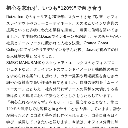
初心を忘れず、いつも“120%”で向き合う
Daizu Inc.でのキャリアを2015年にスタートさせて以来、オフィ
スレイアウトやカラーコーディネート、カスタムサインや家具の
提案といった多岐にわたる業務を担当し、着実に信頼を築いてき
ました。学生時代にDaizuでインターンを経験し、そのあたたかい
社風とチームワークに惹かれて入社を決意。Orange Coast
Collegeにてインテリアデザインを学んだ後、Daizuが初めての社
会人経験の場となりました。
SMBC MANUBANKやスクウェア・エニックスのオフィスプロ
ジェクトなど、クライアントのブランドイメージと機能性の両立
を求められる案件にも携わり、カラー提案や現場調整を含むきめ
細やかな対応で高い評価を得てきました。自身の役割を「ムード
メーカー」ととらえ、社内外問わずチームの調和を大切にする姿
勢は多くの現場において安心とやさしさをもたらしています。
「初心忘れるべからず」をモットーに、慢心することなく、常に
120％の気持ちでお客様と向き合うことを大切にしています。誰か
が困ったときに自然と手を差し伸べられるよう、自分自身も日々
学び、成長していきたいと語ります。今後は、オフィス分野に加